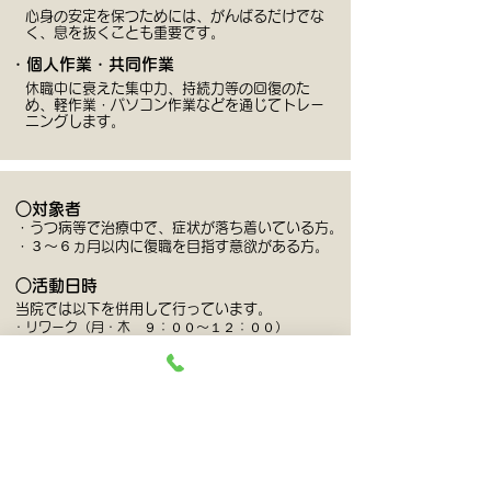
心身の安定を保つためには、がんばるだけでな
く、息を抜くことも重要です。
・個人作業・共同作業
休職中に衰えた集中力、持続力等の回復のた
め、軽作業・パソコン作業などを通じてトレー
ニングします。
○対象者
・うつ病等で治療中で、症状が落ち着いている方。
・３～６ヵ月以内に復職を目指す意欲がある方。
○活動日時
当院では以下を併用して行っています。
・リワーク（月・木 ９：００～１２：００）
・デイケア（月・火・木・金 ９：００～１５：００）
○費用
各種保険、自立支援医療制度がご利用になれます。
○主治医について
主治医の変更は、個別対応とさせていただいていま
す。まずはご相談ください。